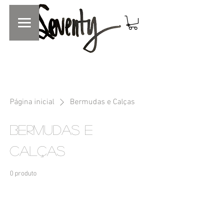
Página inicial
Bermudas e Calças
Bermudas e
Calças
0 produto