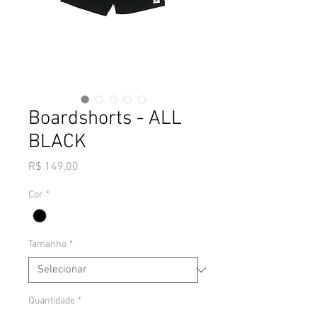
Boardshorts - ALL
BLACK
Preço
R$ 149,00
Cor
*
Tamanho
*
Quantidade
*