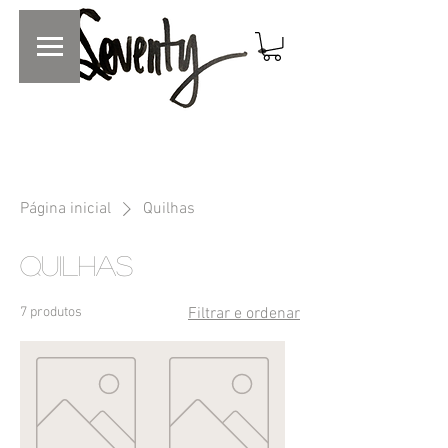
Página inicial
Quilhas
Quilhas
7 produtos
Filtrar e ordenar