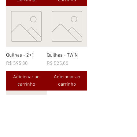
carrinho
carrinho
Quilhas - 2+1
Quilhas - TWIN
Preço
Preço
R$ 595,00
R$ 525,00
Adicionar ao
Adicionar ao
carrinho
carrinho